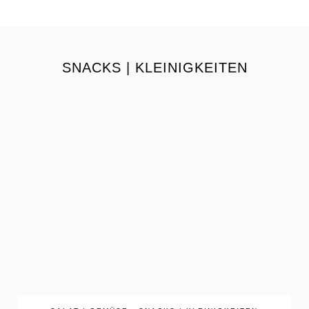
SNACKS | KLEINIGKEITEN
the
READ
POST