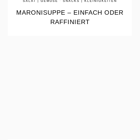
SALAT | GEMÜSE
·
SNACKS | KLEINIGKEITEN
MARONISUPPE – EINFACH ODER
RAFFINIERT
the
READ
POST