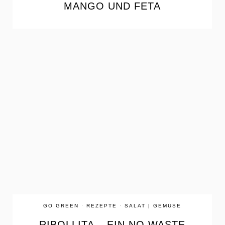
MANGO UND FETA
the
READ
POST
GO GREEN
·
REZEPTE
·
SALAT | GEMÜSE
RIBOLLITA – EIN NO WASTE