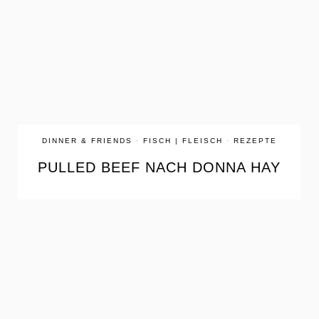
the
READ
POST
DINNER & FRIENDS
·
FISCH | FLEISCH
·
REZEPTE
PULLED BEEF NACH DONNA HAY