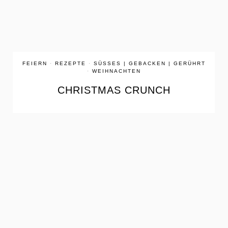
FEIERN
·
REZEPTE
·
SÜSSES | GEBACKEN | GERÜHRT
·
WEIHNACHTEN
CHRISTMAS CRUNCH
the
READ
POST