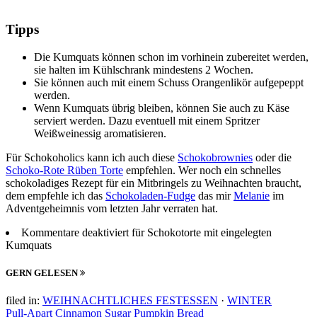
Tipps
Die Kumquats können schon im vorhinein zubereitet werden,
sie halten im Kühlschrank mindestens 2 Wochen.
Sie können auch mit einem Schuss Orangenlikör aufgepeppt
werden.
Wenn Kumquats übrig bleiben, können Sie auch zu Käse
serviert werden. Dazu eventuell mit einem Spritzer
Weißweinessig aromatisieren.
Für Schokoholics kann ich auch diese
Schokobrownies
oder die
Schoko-Rote Rüben Torte
empfehlen. Wer noch ein schnelles
schokoladiges Rezept für ein Mitbringels zu Weihnachten braucht,
dem empfehle ich das
Schokoladen-Fudge
das mir
Melanie
im
Adventgeheimnis vom letzten Jahr verraten hat.
Kommentare deaktiviert
für Schokotorte mit eingelegten
Kumquats
GERN GELESEN
filed in:
WEIHNACHTLICHES FESTESSEN
·
WINTER
Pull-Apart Cinnamon Sugar Pumpkin Bread