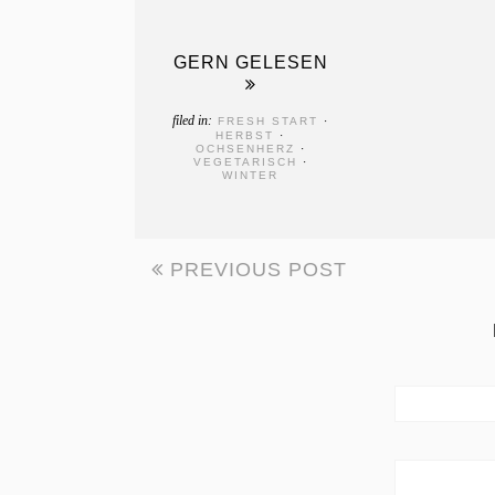
GERN GELESEN
filed in:
FRESH START
·
HERBST
·
OCHSENHERZ
·
VEGETARISCH
·
WINTER
PREVIOUS POST
BEITRAGSNAVIGATI