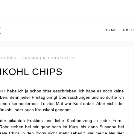
E
HOME
ÜBER
| GEMÜSE
·
SNACKS | KLEINIGKEITEN
KOHL CHIPS
erz
habe ich ja schon öfter geschrieben. Ich habe es noch keine
ben, denn jeder Freitag bringt Überraschungen und so durfte ich
omen kennenlernen. Letztes Mal war Kohl dabei. Aber nicht der
Grünkohl, oder auch Krauskohl genannt.
der pikanten Fraktion und liebe Knabberzeug in jeder Form.
Rohr stehen bei mir ganz hoch im Kurs. Als dann Susanne bei
e Kale Chips in den Blogs nicht mehr sehen.“ war meine Neugier