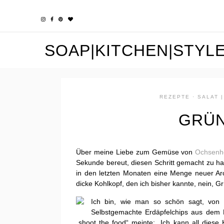
SOAP|KITCHEN|STYL
REZEPTE
·
SALAT 
GRÜN
Über meine Liebe zum Gemüse von
Ochsenh
Sekunde bereut, diesen Schritt gemacht zu ha
in den letzten Monaten eine Menge neuer Ar
dicke Kohlkopf, den ich bisher kannte, nein, 
Ich bin, wie man so schön sagt, von 
Selbstgemachte Erdäpfelchips aus dem 
„shoot the food“ meinte: „Ich kann all dies