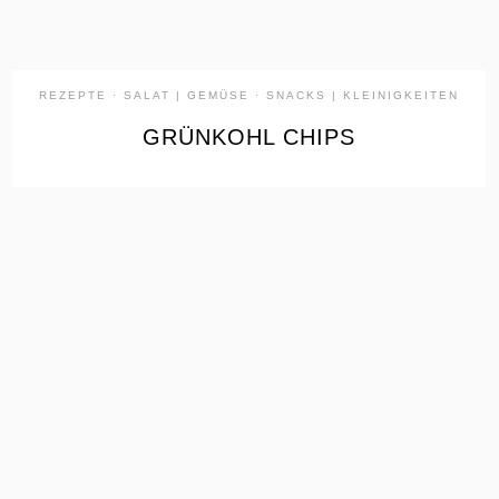
REZEPTE
·
SALAT | GEMÜSE
·
SNACKS | KLEINIGKEITEN
GRÜNKOHL CHIPS
the
READ
POST