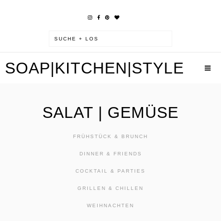
SOAP|KITCHEN|STYLE
SALAT | GEMÜSE
FRÜHSTÜCK & BRUNCH
DINNER & FRIENDS
COCKTAIL & PARTIES
GRILLEN & CHILLEN
WEIHNACHTEN