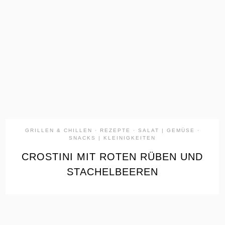
the
READ
POST
GRILLEN & CHILLEN
·
REZEPTE
·
SALAT | GEMÜSE
·
SNACKS | KLEINIGKEITEN
CROSTINI MIT ROTEN RÜBEN UND
STACHELBEEREN