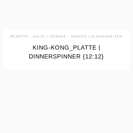
REZEPTE
·
SALAT | GEMÜSE
·
SNACKS | KLEINIGKEITEN
KING-KONG_PLATTE |
DINNERSPINNER {12:12}