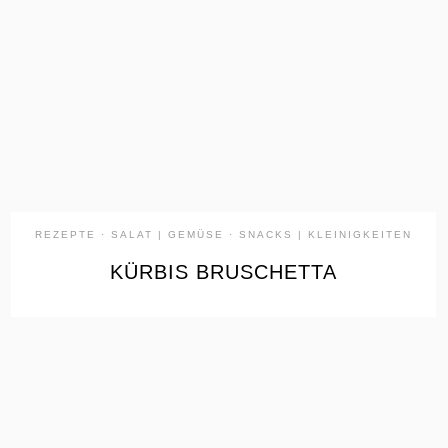
the
READ
POST
REZEPTE
·
SALAT | GEMÜSE
·
SNACKS | KLEINIGKEITEN
KÜRBIS BRUSCHETTA