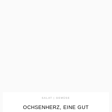
the
READ
POST
SALAT | GEMÜSE
OCHSENHERZ, EINE GUT