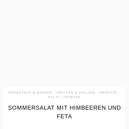
the
READ
POST
FRÜHSTÜCK & BRUNCH
·
GRILLEN & CHILLEN
·
REZEPTE
·
SALAT | GEMÜSE
SOMMERSALAT MIT HIMBEEREN UND
FETA