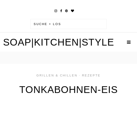
SOAP|KITCHEN|STYLE
GRILLEN & CHILLEN
·
REZEPTE
TONKABOHNEN-EIS