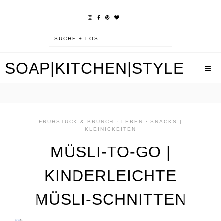
SOAP|KITCHEN|STYLE
FRÜHSTÜCK & BRUNCH
·
LEBEN
·
SNACKS |
KLEINIGKEITEN
MÜSLI-TO-GO |
KINDERLEICHTE
MÜSLI-SCHNITTEN