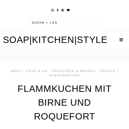
SOAP|KITCHEN|STYLE
BROT | PIZZA & CO
·
FRÜHSTÜCK & BRUNCH
·
SNACKS |
KLEINIGKEITEN
FLAMMKUCHEN MIT
BIRNE UND
ROQUEFORT