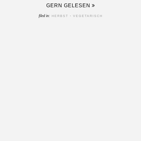
GERN GELESEN
filed in:
HERBST
·
VEGETARISCH