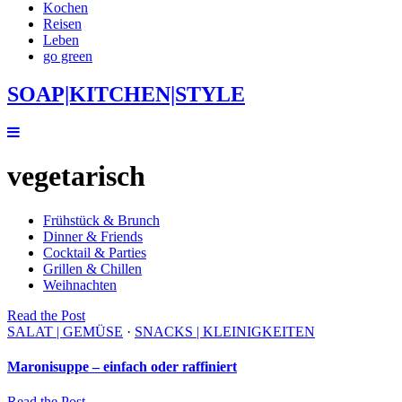
Kochen
Reisen
Leben
go green
SOAP|KITCHEN|STYLE
vegetarisch
Frühstück & Brunch
Dinner & Friends
Cocktail & Parties
Grillen & Chillen
Weihnachten
Read
the
Post
SALAT | GEMÜSE
·
SNACKS | KLEINIGKEITEN
Maronisuppe – einfach oder raffiniert
Read
the
Post