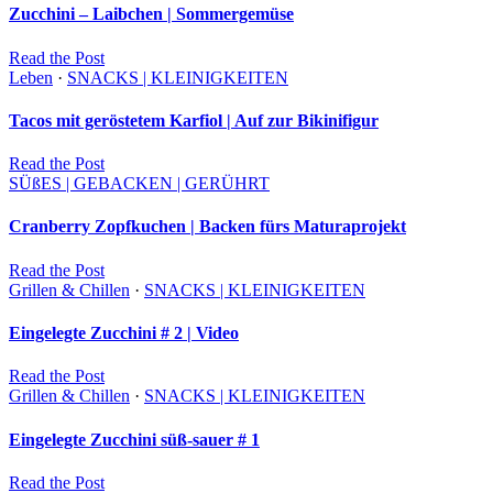
Zucchini – Laibchen | Sommergemüse
Read
the
Post
Leben
·
SNACKS | KLEINIGKEITEN
Tacos mit geröstetem Karfiol | Auf zur Bikinifigur
Read
the
Post
SÜßES | GEBACKEN | GERÜHRT
Cranberry Zopfkuchen | Backen fürs Maturaprojekt
Read
the
Post
Grillen & Chillen
·
SNACKS | KLEINIGKEITEN
Eingelegte Zucchini # 2 | Video
Read
the
Post
Grillen & Chillen
·
SNACKS | KLEINIGKEITEN
Eingelegte Zucchini süß-sauer # 1
Read
the
Post