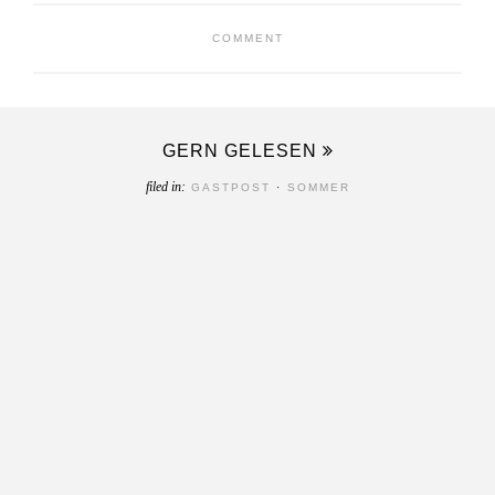
COMMENT
GERN GELESEN
filed in:
GASTPOST
·
SOMMER