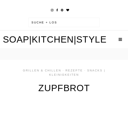
SOAP|KITCHEN|STYLE
GRILLEN & CHILLEN
·
REZEPTE
·
SNACKS |
KLEINIGKEITEN
ZUPFBROT