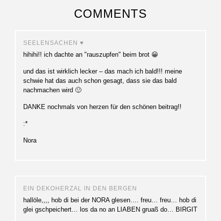
COMMENTS
SEELENSACHEN ♥
hihihi!! ich dachte an "rauszupfen" beim brot 😀
und das ist wirklich lecker – das mach ich bald!!! meine
schwie hat das auch schon gesagt, dass sie das bald
nachmachen wird 🙂
DANKE nochmals von herzen für den schönen beitrag!!
:*
Nora
EIN DEKOHERZAL IN DEN BERGEN
hallöle,,,, hob di bei der NORA glesen…. freu… freu… hob di
glei gschpeichert… los da no an LIABEN gruaß do… BIRGIT