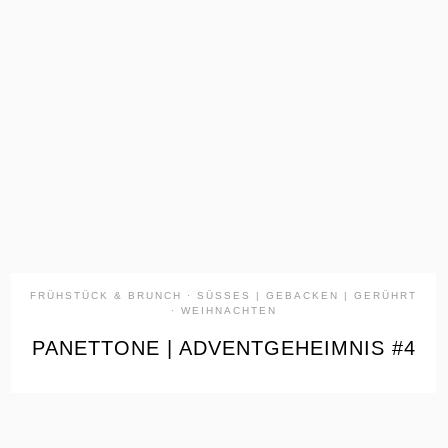
the
READ
POST
FRÜHSTÜCK & BRUNCH
·
SÜSSES | GEBACKEN | GERÜHRT
·
WEIHNACHTEN
PANETTONE | ADVENTGEHEIMNIS #4