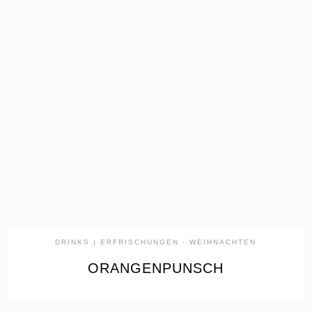
the
READ
POST
DRINKS | ERFRISCHUNGEN
·
WEIHNACHTEN
ORANGENPUNSCH