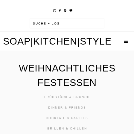
SOAP|KITCHEN|STYLE
WEIHNACHTLICHES
FESTESSEN
FRÜHSTÜCK & BRUNCH
DINNER & FRIENDS
COCKTAIL & PARTIES
GRILLEN & CHILLEN