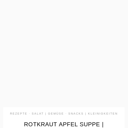
the
READ
POST
REZEPTE
·
SALAT | GEMÜSE
·
SNACKS | KLEINIGKEITEN
ROTKRAUT APFEL SUPPE |