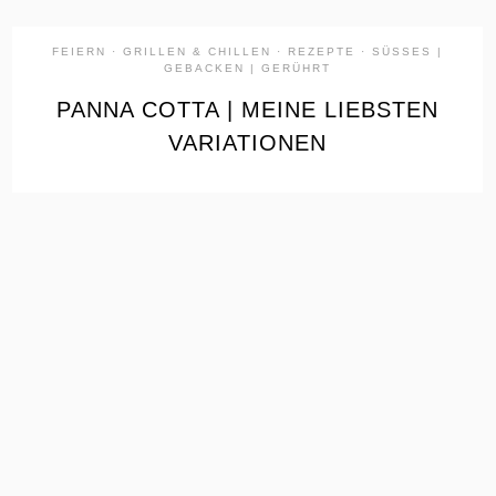
FEIERN
·
GRILLEN & CHILLEN
·
REZEPTE
·
SÜSSES | G
EBACKEN | GERÜHRT
PANNA COTTA | MEINE LIEBSTEN
VARIATIONEN
the
READ
POST