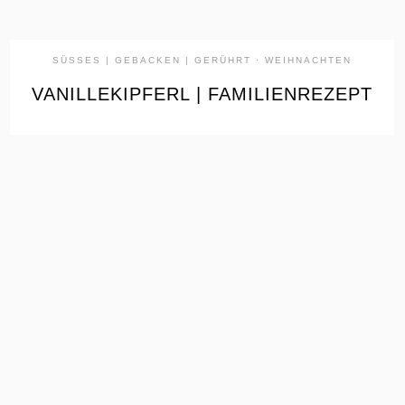
SÜSSES | GEBACKEN | GERÜHRT
·
WEIHNACHTEN
VANILLEKIPFERL | FAMILIENREZEPT
the
READ
POST