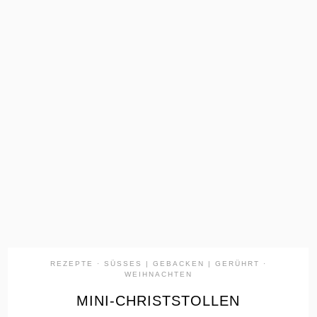
the
READ
POST
REZEPTE
·
SÜSSES | GEBACKEN | GERÜHRT
·
WEIHNACHTEN
MINI-CHRISTSTOLLEN