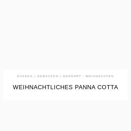
the
READ
POST
SÜSSES | GEBACKEN | GERÜHRT
·
WEIHNACHTEN
WEIHNACHTLICHES PANNA COTTA