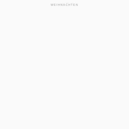
WEIHNACHTEN
the
READ
POST