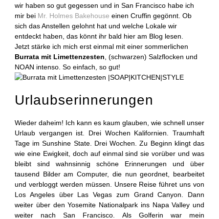
wir haben so gut gegessen und in San Francisco habe ich
mir bei
Mr. Holmes Bakehouse
einen Cruffin gegönnt. Ob
sich das Anstellen gelohnt hat und welche Lokale wir
entdeckt haben, das könnt ihr bald hier am Blog lesen.
Jetzt stärke ich mich erst einmal mit einer sommerlichen
Burrata mit Limettenzesten
, (schwarzen) Salzflocken und
NOAN intenso. So einfach, so gut!
Urlaubserinnerungen
Wieder daheim! Ich kann es kaum glauben, wie schnell unser
Urlaub vergangen ist. Drei Wochen Kalifornien. Traumhaft
Tage im Sunshine State. Drei Wochen. Zu Beginn klingt das
wie eine Ewigkeit, doch auf einmal sind sie vorüber und was
bleibt sind wahnsinnig schöne Erinnerungen und über
tausend Bilder am Computer, die nun geordnet, bearbeitet
und verbloggt werden müssen. Unsere Reise führet uns von
Los Angeles über Las Vegas zum Grand Canyon. Dann
weiter über den Yosemite Nationalpark ins Napa Valley und
weiter nach San Francisco. Als Golferin war mein