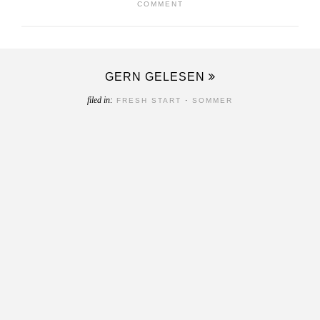
COMMENT
GERN GELESEN
filed in:
FRESH START
·
SOMMER