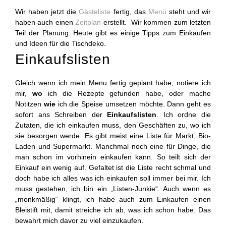
Wir haben jetzt die
Gästeliste
fertig, das
Menü
steht und wir
haben auch einen
Zeitplan
erstellt. Wir kommen zum letzten
Teil der Planung. Heute gibt es einige Tipps zum Einkaufen
und Ideen für die Tischdeko.
Einkaufslisten
Gleich wenn ich mein Menu fertig geplant habe, notiere ich
mir,
wo
ich die Rezepte gefunden habe, oder mache
Notitzen
wie
ich die Speise umsetzen möchte. Dann geht es
sofort ans Schreiben der
Einkaufslisten
. Ich ordne die
Zutaten, die ich einkaufen muss, den Geschäften zu, wo ich
sie besorgen werde. Es gibt meist eine Liste für Markt, Bio-
Laden und Supermarkt. Manchmal noch eine für Dinge, die
man schon im vorhinein einkaufen kann. So teilt sich der
Einkauf ein wenig auf. Gefaltet ist die Liste recht schmal und
doch habe ich alles was ich einkaufen soll immer bei mir. Ich
muss gestehen, ich bin ein „Listen-Junkie“. Auch wenn es
„monkmäßig“ klingt, ich habe auch zum Einkaufen einen
Bleistift mit, damit streiche ich ab, was ich schon habe. Das
bewahrt mich davor zu viel einzukaufen.