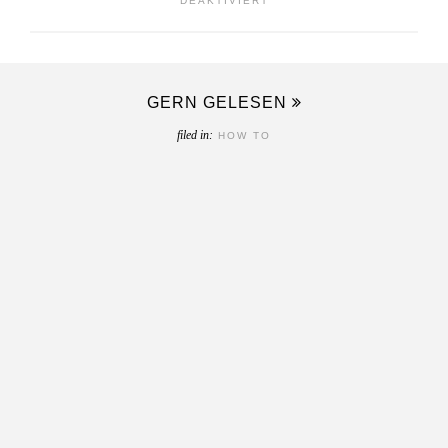
DEAKTIVIERT
IN
3
SCHRITTEN
GERN GELESEN
ZUM
filed in:
HOW TO
PERFEKTEN
WEIHNACHTSESSEN
|
SCHRITT
3:
EINKAUFSLISTEN
&
TISCHDEKORATION