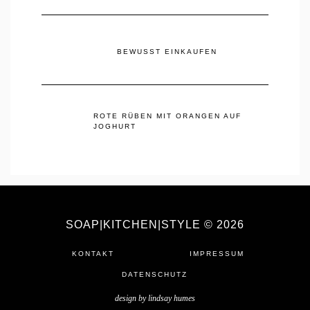
BEWUSST EINKAUFEN
ROTE RÜBEN MIT ORANGEN AUF
JOGHURT
SOAP|KITCHEN|STYLE © 2026
KONTAKT
IMPRESSUM
DATENSCHUTZ
design by
lindsay humes