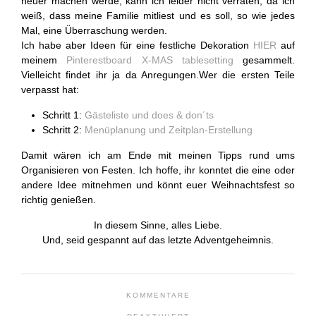
heuer machen werde, kann ich leider nicht verraten, da ich
weiß, dass meine Familie mitliest und es soll, so wie jedes
Mal, eine Überraschung werden.
Ich habe aber Ideen für eine festliche Dekoration
HIER
auf
meinem
Pinterestboard X-MAS tablesetting
gesammelt.
Vielleicht findet ihr ja da Anregungen.Wer die ersten Teile
verpasst hat:
Schritt 1:
Gästeliste und does & don´ts
Schritt 2:
Menüplanung und Zeitplan-Erstellung
Damit wären ich am Ende mit meinen Tipps rund ums
Organisieren von Festen. Ich hoffe, ihr konntet die eine oder
andere Idee mitnehmen und könnt euer Weihnachtsfest so
richtig genießen.
In diesem Sinne, alles Liebe.
Und, seid gespannt auf das letzte Adventgeheimnis.
KOMMENTARE
FÜR