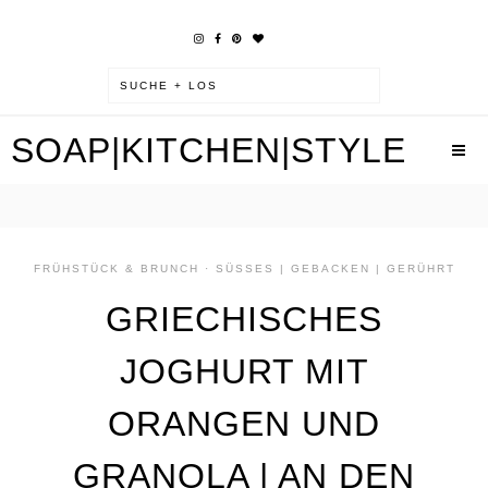
SOAP|KITCHEN|STYLE
FRÜHSTÜCK & BRUNCH
·
SÜSSES | GEBACKEN | GERÜHRT
GRIECHISCHES
JOGHURT MIT
ORANGEN UND
GRANOLA | AN DEN