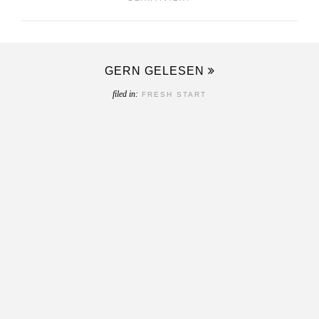
GRIECHISCHES
JOGHURT
MIT
GERN GELESEN
ORANGEN
filed in:
FRESH START
UND
GRANOLA
|
AN
DEN
GAST
IM
HOTEL
MAMA