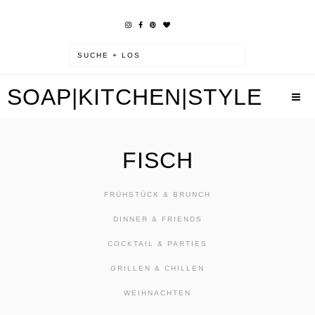
SOAP|KITCHEN|STYLE
FISCH
FRÜHSTÜCK & BRUNCH
DINNER & FRIENDS
COCKTAIL & PARTIES
GRILLEN & CHILLEN
WEIHNACHTEN